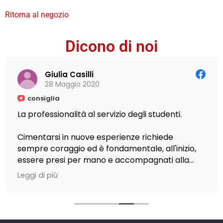
Ritorna al negozio
Dicono di noi
Giulia Casilli
28 Maggio 2020
consiglia
La professionalità al servizio degli studenti.
Cimentarsi in nuove esperienze richiede
sempre coraggio ed è fondamentale, all'inizio,
essere presi per mano e accompagnati alla
scoperta di piccole e grandi opportunità.
Leggi di più
Ciò è stato possibile presso L'Istituto Armando
Curcio, dove ho scelto di frequentare il Master
in Editoria, scrittura e comunicazione: la
gentilezza del personale nel fornirmi ogni tipo di