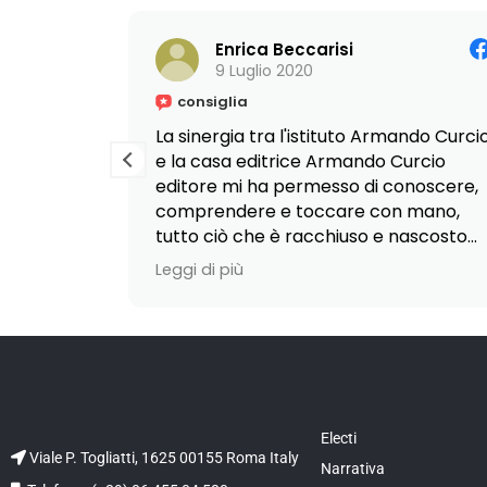
Enrica Beccarisi
9 Luglio 2020
consiglia
La sinergia tra l'istituto Armando Curci
e la casa editrice Armando Curcio
editore mi ha permesso di conoscere,
comprendere e toccare con mano,
tutto ciò che è racchiuso e nascosto
nel mondo dell'editoria,
Leggi di più
permettendomi di raccogliere e
costruire una vera conoscenza!
Grazie ad una formazione non
esclusivamente teorica ma
fortemente pratica, durante il mio
corso di studi in editoria-marketing e
Electi
comunicazione, ho visto sgretolarsi
Viale P. Togliatti, 1625 00155 Roma Italy
Narrativa
passo dopo passo, il temuto divario tra