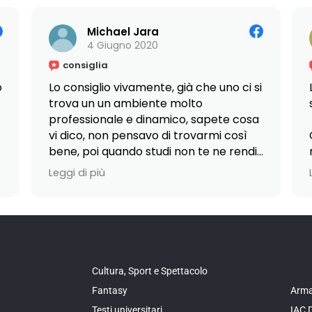
Michael Jara
4 Giugno 2020
consiglia
o
Lo consiglio vivamente, già che uno ci si
trova un un ambiente molto
professionale e dinamico, sapete cosa
vi dico, non pensavo di trovarmi così
bene, poi quando studi non te ne rendi
conto perché allo stesso tempo ti
Leggi di più
diverti, ti senti coinvolto e questo rende
Unico ed Originale
#IstitutoArmandoCurcio, sono davvero
contento di aver inizio il 2020 insieme a
voi, c’è ancora molta strada da fare da
parte mia, visto che mi trovo al primo
Cultura, Sport e Spettacolo
anno, ma questo lo rende ancora più
Fantasy
Arma
eccezionale!
Testi universitari
IAC 