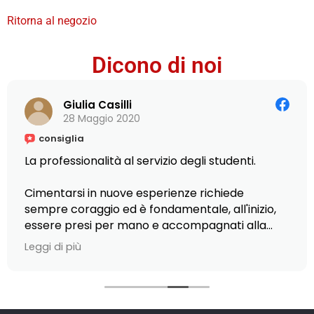
Ritorna al negozio
Dicono di noi
Giulia Casilli
28 Maggio 2020
consiglia
La professionalità al servizio degli studenti.
Cimentarsi in nuove esperienze richiede
sempre coraggio ed è fondamentale, all'inizio,
essere presi per mano e accompagnati alla
scoperta di piccole e grandi opportunità.
Leggi di più
Ciò è stato possibile presso L'Istituto Armando
Curcio, dove ho scelto di frequentare il Master
in Editoria, scrittura e comunicazione: la
gentilezza del personale nel fornirmi ogni tipo di