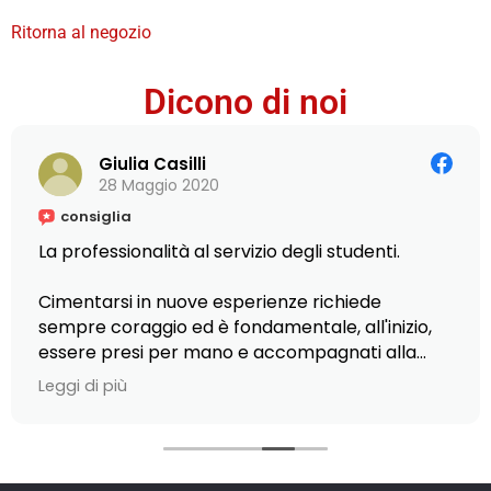
Ritorna al negozio
Dicono di noi
Giulia Casilli
28 Maggio 2020
consiglia
La professionalità al servizio degli studenti.
Cimentarsi in nuove esperienze richiede
sempre coraggio ed è fondamentale, all'inizio,
essere presi per mano e accompagnati alla
scoperta di piccole e grandi opportunità.
Leggi di più
Ciò è stato possibile presso L'Istituto Armando
Curcio, dove ho scelto di frequentare il Master
in Editoria, scrittura e comunicazione: la
gentilezza del personale nel fornirmi ogni tipo di