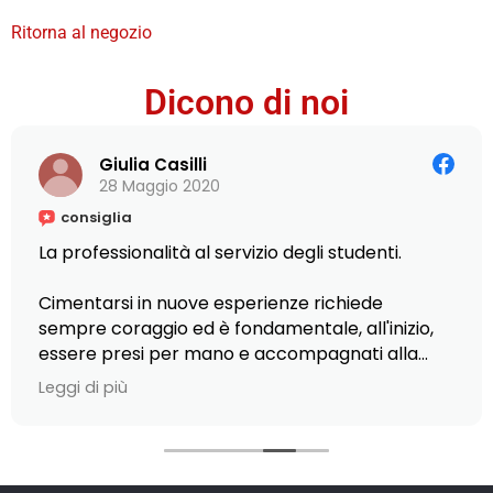
Ritorna al negozio
Dicono di noi
Giulia Casilli
28 Maggio 2020
consiglia
La professionalità al servizio degli studenti.
Cimentarsi in nuove esperienze richiede
sempre coraggio ed è fondamentale, all'inizio,
essere presi per mano e accompagnati alla
scoperta di piccole e grandi opportunità.
Leggi di più
Ciò è stato possibile presso L'Istituto Armando
Curcio, dove ho scelto di frequentare il Master
in Editoria, scrittura e comunicazione: la
gentilezza del personale nel fornirmi ogni tipo di