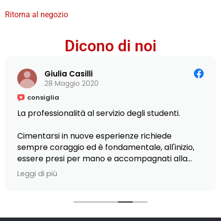
Ritorna al negozio
Dicono di noi
Giulia Casilli
28 Maggio 2020
consiglia
La professionalità al servizio degli studenti.
Cimentarsi in nuove esperienze richiede
sempre coraggio ed è fondamentale, all'inizio,
essere presi per mano e accompagnati alla
scoperta di piccole e grandi opportunità.
Leggi di più
Ciò è stato possibile presso L'Istituto Armando
Curcio, dove ho scelto di frequentare il Master
in Editoria, scrittura e comunicazione: la
gentilezza del personale nel fornirmi ogni tipo di