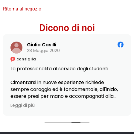
Ritorna al negozio
Dicono di noi
Giulia Casilli
28 Maggio 2020
consiglia
La professionalità al servizio degli studenti.
Cimentarsi in nuove esperienze richiede
sempre coraggio ed è fondamentale, all'inizio,
essere presi per mano e accompagnati alla
scoperta di piccole e grandi opportunità.
Leggi di più
Ciò è stato possibile presso L'Istituto Armando
Curcio, dove ho scelto di frequentare il Master
in Editoria, scrittura e comunicazione: la
gentilezza del personale nel fornirmi ogni tipo di