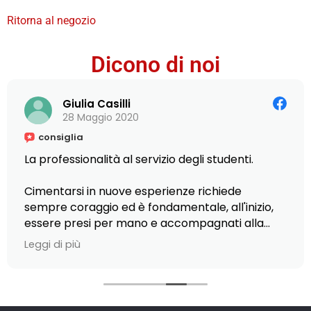
Ritorna al negozio
Dicono di noi
Giulia Casilli
28 Maggio 2020
consiglia
La professionalità al servizio degli studenti.
Cimentarsi in nuove esperienze richiede
sempre coraggio ed è fondamentale, all'inizio,
essere presi per mano e accompagnati alla
scoperta di piccole e grandi opportunità.
Leggi di più
Ciò è stato possibile presso L'Istituto Armando
Curcio, dove ho scelto di frequentare il Master
in Editoria, scrittura e comunicazione: la
gentilezza del personale nel fornirmi ogni tipo di