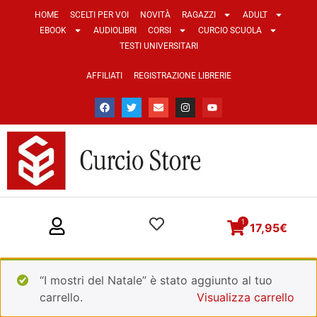
HOME
SCELTI PER VOI
NOVITÀ
RAGAZZI
ADULT
EBOOK
AUDIOLIBRI
CORSI
CURCIO SCUOLA
TESTI UNIVERSITARI
AFFILIATI
REGISTRAZIONE LIBRERIE
1
17,95
€
“I mostri del Natale” è stato aggiunto al tuo
carrello.
Visualizza carrello