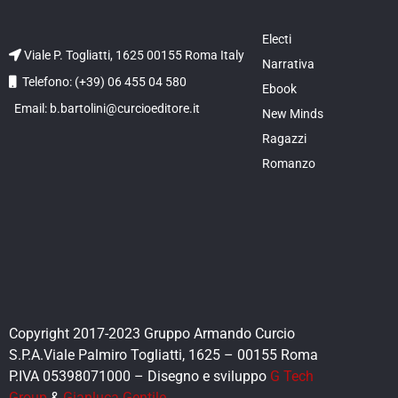
Electi
Viale P. Togliatti, 1625 00155 Roma Italy
Narrativa
Telefono: (+39) 06 455 04 580
Ebook
Email: b.bartolini@curcioeditore.it
New Minds
Ragazzi
Romanzo
Copyright 2017-2023 Gruppo Armando Curcio
S.P.A.Viale Palmiro Togliatti, 1625 – 00155 Roma
P.IVA 05398071000 – Disegno e sviluppo
G Tech
Group
&
Gianluca Gentile