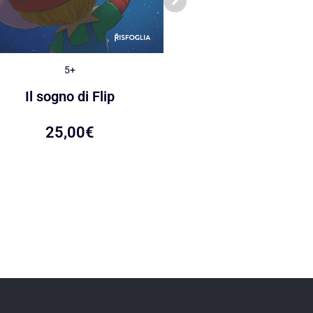
5+
5+
Le caramelle di Ca
Il sogno di Flip
22,00
€
25,00
€