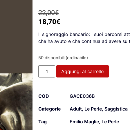
22,00
€
18,70
€
Il signoraggio bancario: i suoi percorsi att
che ha avuto e che continua ad avere su tu
50 disponibili (ordinabile)
Aggiungi al carrello
COD
GACE036B
Categorie
Adult
,
Le Perle
,
Saggistica
Tag
Emilio Maglie
,
Le Perle