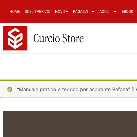
HOME
SCELTI PER VOI
NOVITÀ
RAGAZZI
ADULT
EBOOK
“Manuale pratico e teorico per aspirante Befana” è s