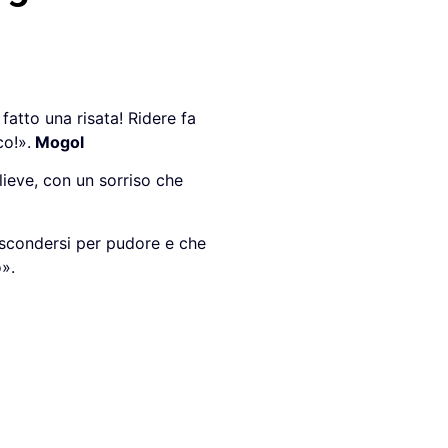
fatto una risata! Ridere fa
co!».
Mogol
ieve, con un sorriso che
ascondersi
per pudore e che
».