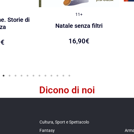
11+
e. Storie di
Natale senza filtri
za
16,90
€
0
€
Dicono di noi
Cultura, Sport e Spettacolo
Fantasy
Arma