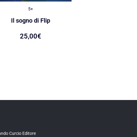
5+
5+
Le caramelle di Ca
Il sogno di Flip
22,00
€
25,00
€
ndo Curcio Editore