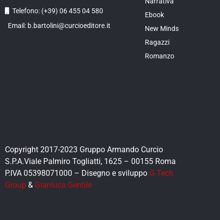
Narrativa
Telefono: (+39) 06 455 04 580
Ebook
Email: b.bartolini@curcioeditore.it
New Minds
Ragazzi
Romanzo
Copyright 2017-2023 Gruppo Armando Curcio
S.P.A.Viale Palmiro Togliatti, 1625 – 00155 Roma
P.IVA 05398071000 – Disegno e sviluppo
G Tech
Group
&
Gianluca Gentile