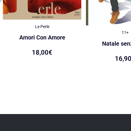
Le Perle
11+
Amori Con Amore
Natale senz
18,00
€
16,9