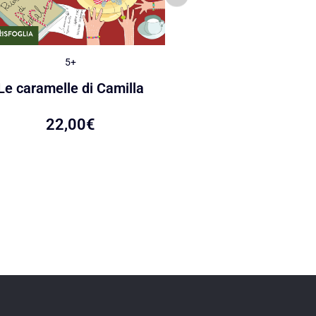
5+
Adult
Le caramelle di Camilla
La giustizia consen
22,00
€
21,00
€
19,95