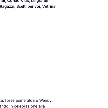
noi
,
Curcio Kids
,
Le grandi
Ragazzi
,
Scelti per voi
,
Vetrina
ata: forse Esmeralda e Wendy
ando in celebrazione alla