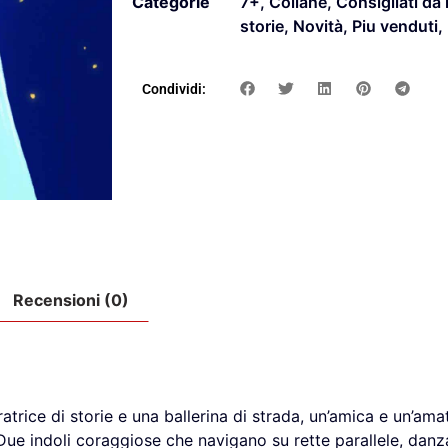
Categorie
7+
,
Collane
,
Consigliati da 
storie
,
Novità
,
Piu venduti
,
Condividi:
Recensioni (0)
rice di storie e una ballerina di strada, un’amica e un’am
e indoli coraggiose che navigano su rette parallele, danz