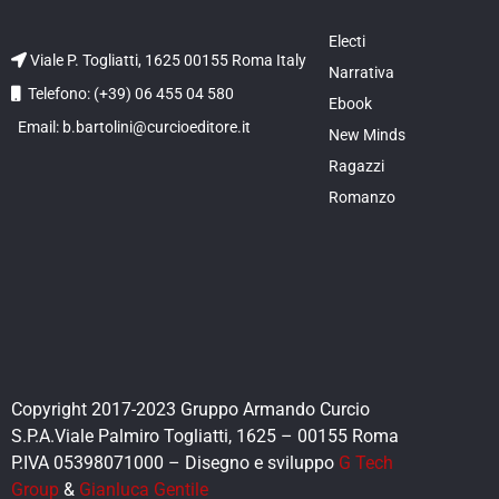
Electi
Viale P. Togliatti, 1625 00155 Roma Italy
Narrativa
Telefono: (+39) 06 455 04 580
Ebook
Email: b.bartolini@curcioeditore.it
New Minds
Ragazzi
Romanzo
Copyright 2017-2023 Gruppo Armando Curcio
S.P.A.Viale Palmiro Togliatti, 1625 – 00155 Roma
P.IVA 05398071000 – Disegno e sviluppo
G Tech
Group
&
Gianluca Gentile