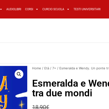
AUDIOLIBRI
CORSI
CURCIO SCUOLA
TESTI UNIVERSITARI
Home
/
Età
/
7+
/ Esmeralda e Wendy. Un ponte t
Esmeralda e Wend
tra due mondi
18,90
€