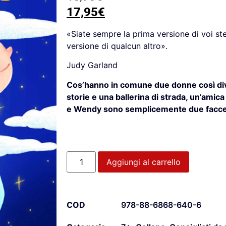
17,95
€
«Siate sempre la prima versione di voi st
versione di qualcun altro».
Judy Garland
Cos’hanno in comune due donne così div
storie e una ballerina di strada, un’ami
e Wendy sono semplicemente due facce 
Aggiungi al carrello
COD
978-88-6868-640-6