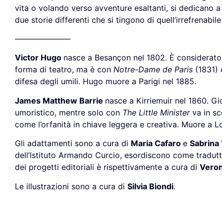
vita o volando verso avventure esaltanti, si dedicano a
due storie differenti che si tingono di quell’irrefrenab
———————
Victor Hugo
nasce a Besançon nel 1802. È considerato
forma di teatro, ma è con
Notre-Dame de Paris
(1831)
difesa degli umili. Hugo muore a Parigi nel 1885.
James Matthew Barrie
nasce a Kirriemuir nel 1860. Gi
umoristico, mentre solo con
The Little Minister
va in s
come l’orfanità in chiave leggera e creativa. Muore a L
Gli adattamenti sono a cura di
Maria Cafaro
e
Sabrina 
dell’Istituto Armando Curcio, esordiscono come tradutt
dei progetti editoriali è rispettivamente a cura di
Veron
Le illustrazioni sono a cura di
Silvia Biondi
.