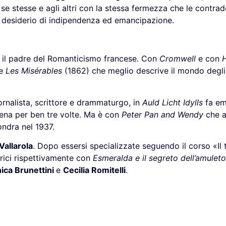
 se stesse e agli altri con la stessa fermezza che le contra
ile desiderio di indipendenza ed emancipazione.
 il padre del Romanticismo francese. Con
Cromwell
e con
 e
Les Misérables
(1862) che meglio descrive il mondo degli
ornalista, scrittore e drammaturgo, in
Auld Licht Idylls
fa em
cena per ben tre volte. Ma è con
Peter Pan and Wendy
che a
ondra nel 1937.
Vallarola
. Dopo essersi specializzate seguendo il corso «Il t
rici rispettivamente con
Esmeralda e il segreto dell’amulet
ica Brunettini
e
Cecilia Romitelli
.