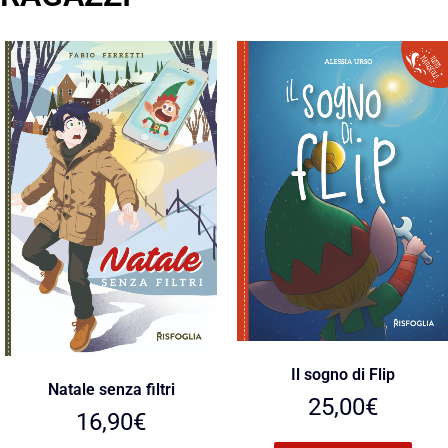
5%
Le caramelle di Camilla
Fiabe, racconti e poesie per
22,00
€
sognare
19,00
€
18,05
€