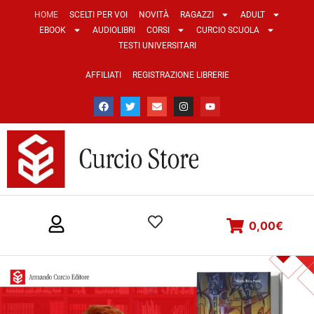
HOME
SCELTI PER VOI
NOVITÀ
RAGAZZI
ADULT
EBOOK
AUDIOLIBRI
CORSI
CURCIO SCUOLA
TESTI UNIVERSITARI
AFFILIATI
REGISTRAZIONE LIBRERIE
0,00
€