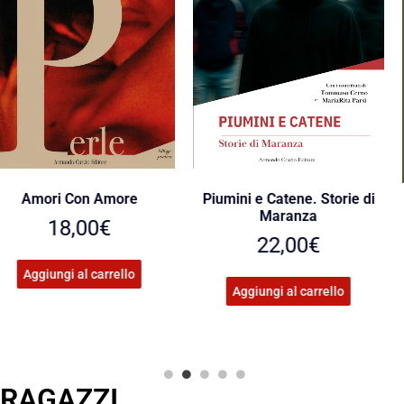
Il sogno di Flip
Natale senza filtri
25,00
€
16,90
€
Aggiungi al carrello
Aggiungi al carrello
RAGAZZI