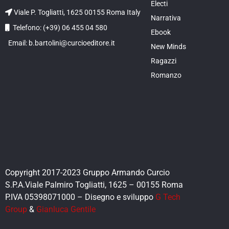
Electi
Viale P. Togliatti, 1625 00155 Roma Italy
Narrativa
Telefono: (+39) 06 455 04 580
Ebook
Email: b.bartolini@curcioeditore.it
New Minds
Ragazzi
Romanzo
Copyright 2017-2023 Gruppo Armando Curcio
S.P.A.Viale Palmiro Togliatti, 1625 – 00155 Roma
P.IVA 05398071000 – Disegno e sviluppo
G Tech
Group
&
Gianluca Gentile