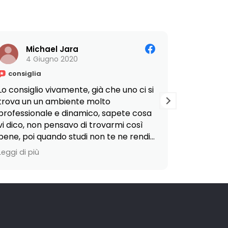
Michael Jara
Giu
4 Giugno 2020
28
consiglia
consigl
Lo consiglio vivamente, già che uno ci si
La profess
trova un un ambiente molto
studenti.
professionale e dinamico, sapete cosa
vi dico, non pensavo di trovarmi così
Cimentars
bene, poi quando studi non te ne rendi
richiede 
conto perché allo stesso tempo ti
fondamenta
Leggi di più
Leggi di pi
diverti, ti senti coinvolto e questo rende
per mano
Unico ed Originale
scoperta 
#IstitutoArmandoCurcio, sono davvero
opportuni
contento di aver inizio il 2020 insieme a
Ciò è stat
voi, c’è ancora molta strada da fare da
Armando C
parte mia, visto che mi trovo al primo
frequentar