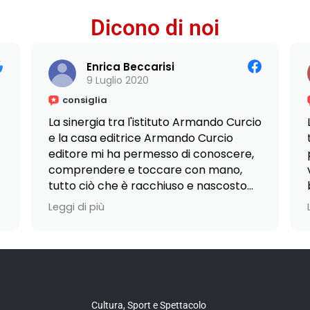
Dicono di noi
Enrica Beccarisi
9 Luglio 2020
consiglia
La sinergia tra l'istituto Armando Curcio
e la casa editrice Armando Curcio
editore mi ha permesso di conoscere,
comprendere e toccare con mano,
tutto ciò che è racchiuso e nascosto
nel mondo dell'editoria,
Leggi di più
permettendomi di raccogliere e
costruire una vera conoscenza!
Grazie ad una formazione non
esclusivamente teorica ma
fortemente pratica, durante il mio
Cultura, Sport e Spettacolo