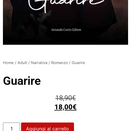
Home
/
Adult
/
Narrativa
/
Romanzo
/ Guarire
Guarire
18,90
€
18,00
€
Aggiungi al carrello