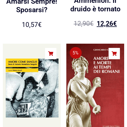
Ammenion. Il
Amarsi Sempre!
druido è tornato
Sposarsi?
12,90
€
12,26
€
10,57
€
5%