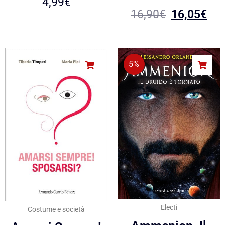
4,99
€
16,90
€
16,05
€
5%
Electi
Costume e società