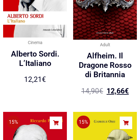
Cinema
Adult
Alberto Sordi.
Alfheim. Il
L’Italiano
Dragone Rosso
di Britannia
12,21
€
14,90
€
12,66
€
15%
15%