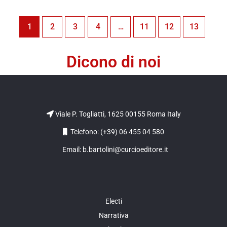
1
2
3
4
…
11
12
13
Dicono di noi
Viale P. Togliatti, 1625 00155 Roma Italy
Telefono: (+39) 06 455 04 580
Email: b.bartolini@curcioeditore.it
Electi
Narrativa