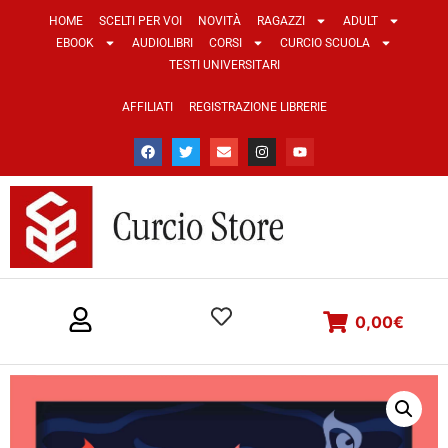
HOME
SCELTI PER VOI
NOVITÀ
RAGAZZI
ADULT
EBOOK
AUDIOLIBRI
CORSI
CURCIO SCUOLA
TESTI UNIVERSITARI
AFFILIATI
REGISTRAZIONE LIBRERIE
0,00
€