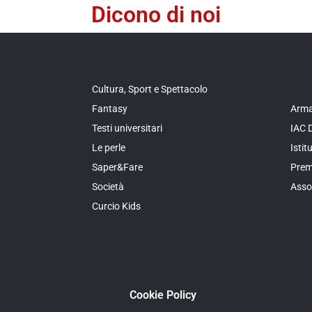
Dicono di noi
Cultura, Sport e Spettacolo
Fantasy
Arma
Testi universitari
IAC 
Le perle
Isti
Saper&Fare
Prem
Società
Asso
Curcio Kids
Cookie Policy