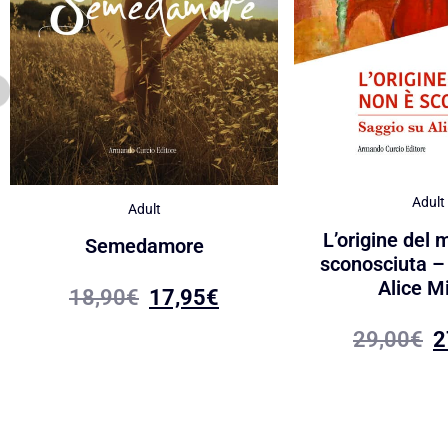
Adult
Adult
L’origine del 
Semedamore
sconosciuta –
Alice Mi
18,90
€
17,95
€
29,00
€
2