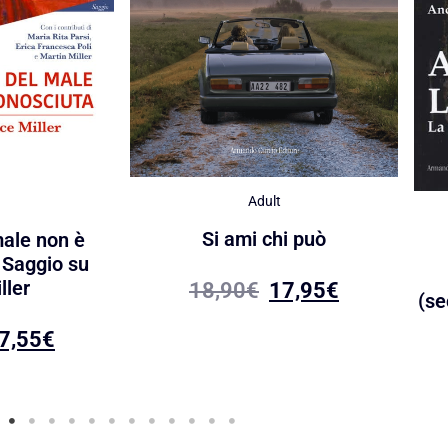
Adult
Si ami chi può
male non è
 Saggio su
ller
18,90
€
17,95
€
(se
7,55
€