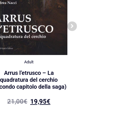
Adult
Adult
Arrus l’etrusco – Il 
Arrus l’etrusco – La
del male (terzo capito
quadratura del cerchio
saga)
condo capitolo della saga)
18,00
€
17,10
21,00
€
19,95
€