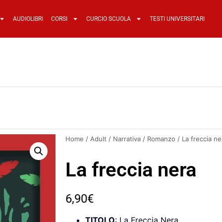
AUDIOLIBRI
CORSI
CURCIO SCUOLA
TESTI UNIVERSITARI
Home
/
Adult
/
Narrativa
/
Romanzo
/ La freccia ne
La freccia nera
6,90
€
TITOLO
: La Freccia Nera