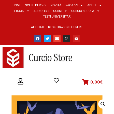
HOME
SCELTI PER VOI
NOVITÀ
RAGAZZI
ADULT
EBOOK
AUDIOLIBRI
CORSI
CURCIO SCUOLA
TESTI UNIVERSITARI
AFFILIATI
REGISTRAZIONE LIBRERIE
0,00
€