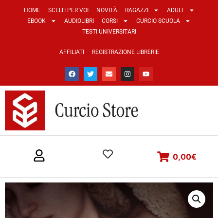
HOME
SCELTI PER VOI
NOVITÀ
RAGAZZI
ADULT
EBOOK
AUDIOLIBRI
CORSI
CURCIO SCUOLA
TESTI UNIVERSITARI
AFFILIATI
REGISTRAZIONE LIBRERIE
0,00
€