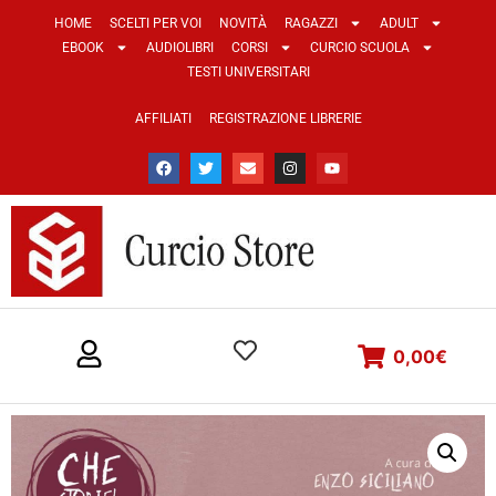
HOME
SCELTI PER VOI
NOVITÀ
RAGAZZI
ADULT
EBOOK
AUDIOLIBRI
CORSI
CURCIO SCUOLA
TESTI UNIVERSITARI
AFFILIATI
REGISTRAZIONE LIBRERIE
0,00
€