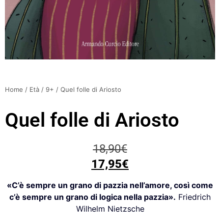
Home
/
Età
/
9+
/ Quel folle di Ariosto
Quel folle di Ariosto
18,90
€
17,95
€
«C’è sempre un grano di pazzia nell’amore, così come
c’è sempre un grano di logica nella pazzia».
F
riedrich
W
ilhelm
N
ietzsche