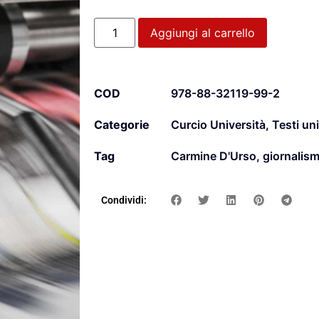
Aggiungi al carrello
COD
978-88-32119-99-2
Categorie
Curcio Università
,
Testi uni
Tag
Carmine D'Urso
,
giornalis
Condividi: