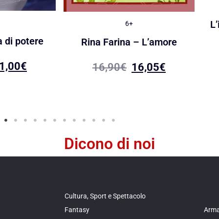
L’
6+
 di potere
Rina Farina – L’amore
1,00
€
16,90
€
16,05
€
Dicono di noi
Cultura, Sport e Spettacolo
Fantasy
Arma