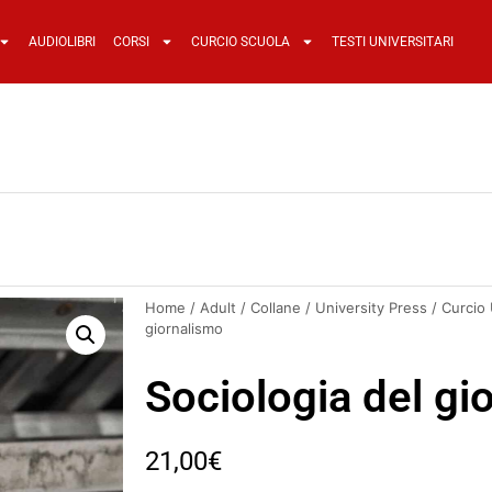
AUDIOLIBRI
CORSI
CURCIO SCUOLA
TESTI UNIVERSITARI
Home
/
Adult
/
Collane
/
University Press
/
Curcio 
giornalismo
Sociologia del gi
21,00
€