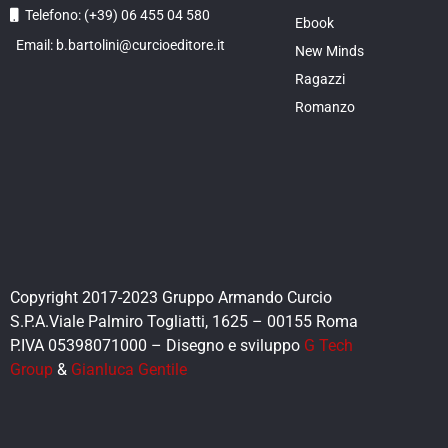
Telefono: (+39) 06 455 04 580
Ebook
Email: b.bartolini@curcioeditore.it
New Minds
Ragazzi
Romanzo
Copyright 2017-2023 Gruppo Armando Curcio
S.P.A.Viale Palmiro Togliatti, 1625 – 00155 Roma
P.IVA 05398071000 – Disegno e sviluppo
G Tech
Group
&
Gianluca Gentile