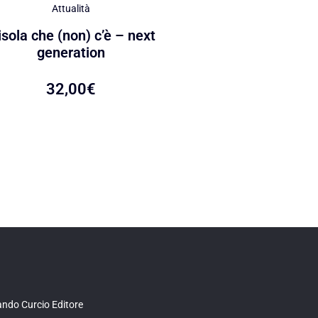
Attualità
Attualità
isola che (non) c’è – next
La nuova pedago
generation
29,00
€
32,00
€
ndo Curcio Editore