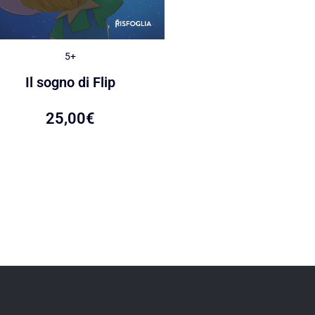
5+
5+
Le caramelle di Ca
Il sogno di Flip
22,00
€
25,00
€