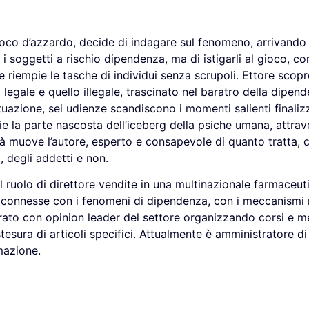
ioco d’azzardo, decide di indagare sul fenomeno, arrivando
e i soggetti a rischio dipendenza, ma di istigarli al gioco, 
e riempie le tasche di individui senza scrupoli. Ettore scop
o legale e quello illegale, trascinato nel baratro della dipen
ituazione, sei udienze scandiscono i momenti salienti finalizz
cie la parte nascosta dell’iceberg della psiche umana, attra
à muove l’autore, esperto e consapevole di quanto tratta, 
 degli addetti e non.
l ruolo di direttore vendite in una multinazionale farmaceuti
 connesse con i fenomeni di dipendenza, con i meccanismi 
borato con opinion leader del settore organizzando corsi e m
tesura di articoli specifici. Attualmente è amministratore d
mazione.