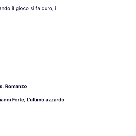
do il gioco si fa duro, i
s
,
Romanzo
ianni Forte
,
L’ultimo azzardo