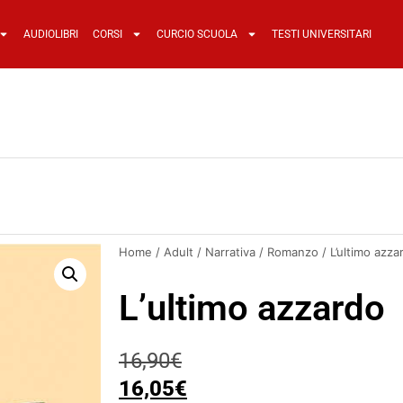
AUDIOLIBRI
CORSI
CURCIO SCUOLA
TESTI UNIVERSITARI
Home
/
Adult
/
Narrativa
/
Romanzo
/ L’ultimo azza
L’ultimo azzardo
16,90
€
16,05
€