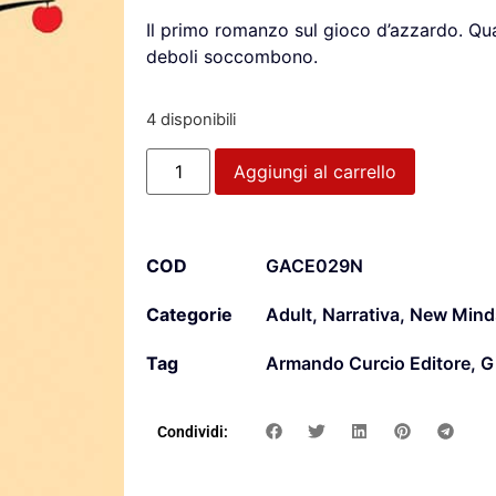
Il primo romanzo sul gioco d’azzardo. Quan
deboli soccombono.
4 disponibili
Aggiungi al carrello
COD
GACE029N
Categorie
Adult
,
Narrativa
,
New Mind
Tag
Armando Curcio Editore
,
G
Condividi: