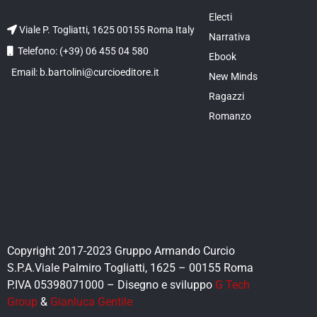
Electi
Viale P. Togliatti, 1625 00155 Roma Italy
Narrativa
Telefono: (+39) 06 455 04 580
Ebook
Email: b.bartolini@curcioeditore.it
New Minds
Ragazzi
Romanzo
Copyright 2017-2023 Gruppo Armando Curcio
S.P.A.Viale Palmiro Togliatti, 1625 – 00155 Roma
P.IVA 05398071000 – Disegno e sviluppo
G Tech
Group
&
Gianluca Gentile