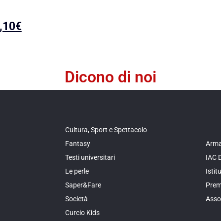
,10
€
Dicono di noi
Cultura, Sport e Spettacolo
Fantasy
Arma
Testi universitari
IAC 
Le perle
Isti
Saper&Fare
Prem
Società
Asso
Curcio Kids