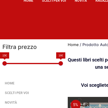
HOME
SCELTI PER VOI
NOVITÀ
RAGAZZ
Home
/ Prodotto Auto
Filtra prezzo
15€
16€
Questi libri scelti
una se
HOME
Voi scegliet
SCELTI PER VOI
NOVITÀ
5%