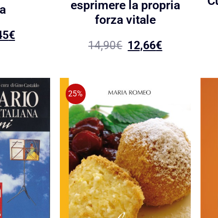
Cu
esprimere la propria
a
forza vitale
45
€
14,90
€
12,66
€
25%