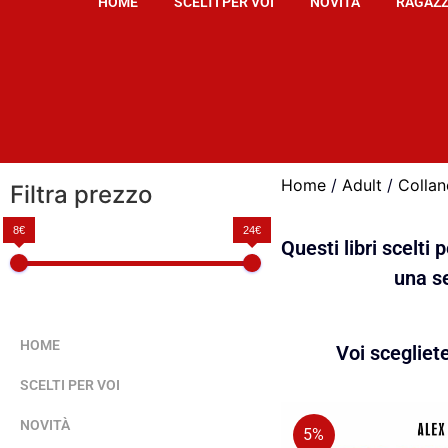
HOME
SCELTI PER VOI
NOVITÀ
RAGAZZ
Home
/
Adult
/
Collan
Filtra prezzo
8€
24€
Questi libri scelti
una se
HOME
Voi scegliet
SCELTI PER VOI
NOVITÀ
5%