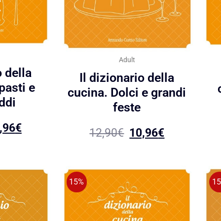
Adult
o della
Il dizionario della
pasti e
cucina. Dolci e grandi
eddi
feste
,96
€
12,90
€
10,96
€
15%
1