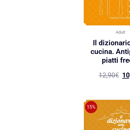
Adult
Il dizionari
cucina. Anti
piatti fr
12,90
€
10
15%