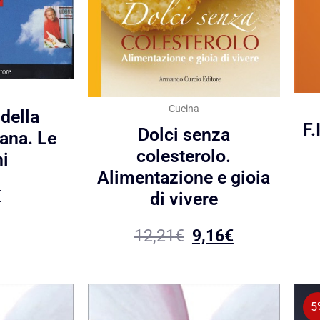
Cucina
 della
F.
Dolci senza
iana. Le
colesterolo.
i
Alimentazione e gioia
€
di vivere
12,21
€
9,16
€
5