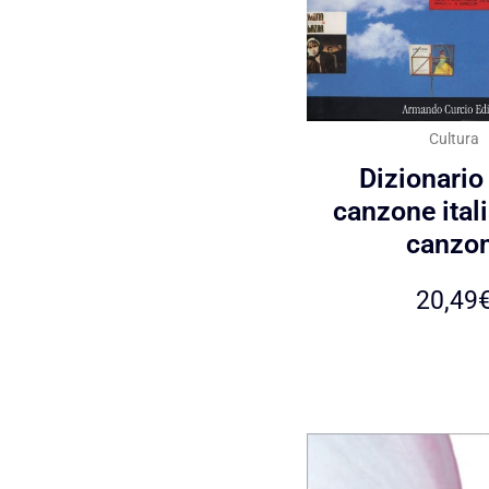
Cultura
Dizionario
canzone ital
canzon
20,49