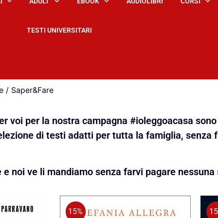
I
ADULT
EBOOK
AUDIOLIBRI
CORSI
TESTI UNIVERSITARI
e
/ Saper&Fare
 per voi per la nostra campagna #ioleggoacasa sono 
lezione di testi adatti per tutta la famiglia, senza 
e e noi ve li mandiamo senza farvi pagare nessuna 
15%
1