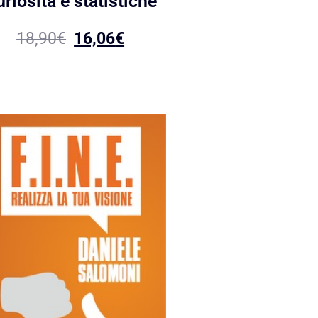
riosità e statistiche
18,90
€
16,06
€