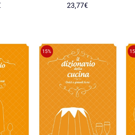
€
23,77
€
15%
1