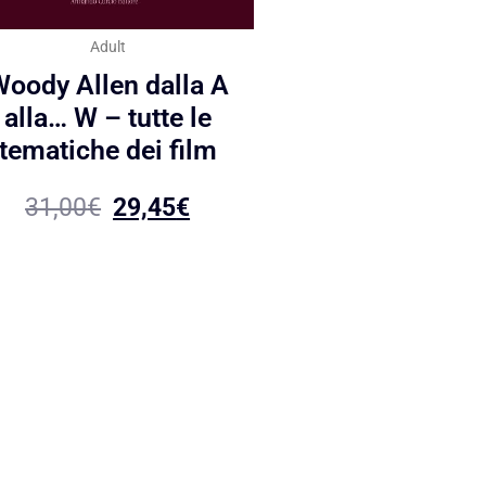
Adult
oody Allen dalla A
alla… W – tutte le
tematiche dei film
31,00
€
29,45
€