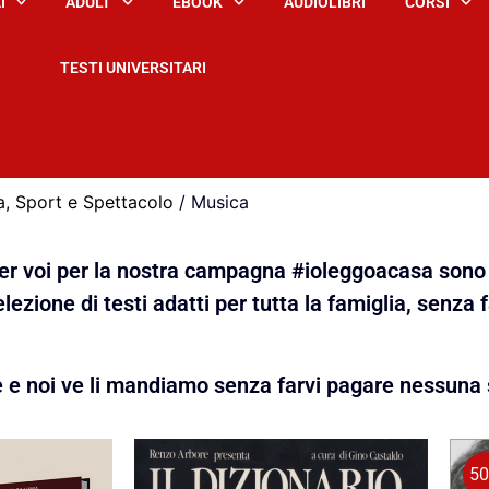
I
ADULT
EBOOK
AUDIOLIBRI
CORSI
TESTI UNIVERSITARI
a, Sport e Spettacolo
/ Musica
 per voi per la nostra campagna #ioleggoacasa sono 
lezione di testi adatti per tutta la famiglia, senza 
e e noi ve li mandiamo senza farvi pagare nessuna 
5