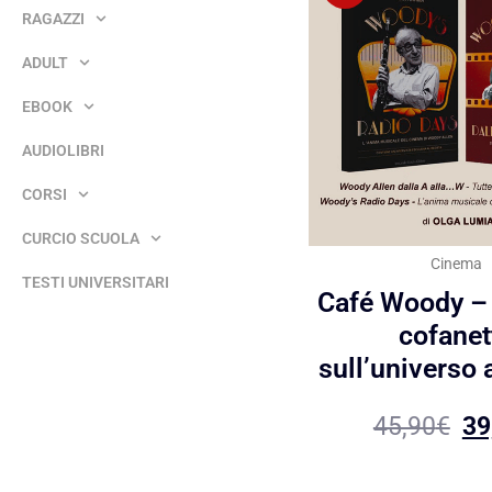
RAGAZZI
ADULT
EBOOK
AUDIOLIBRI
CORSI
CURCIO SCUOLA
Cinema
TESTI UNIVERSITARI
Café Woody – 
cofanet
sull’universo 
45,90
€
39