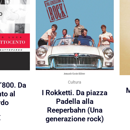
O
Cultura
l’800. Da
M
I Rokketti. Da piazza
to al
Padella alla
rdo
Reeperbahn (Una
€
generazione rock)