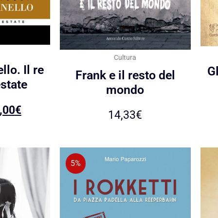
Cultura
lo. Il re
Gl
Frank e il resto del
estate
mondo
,00
€
14,33
€
5%