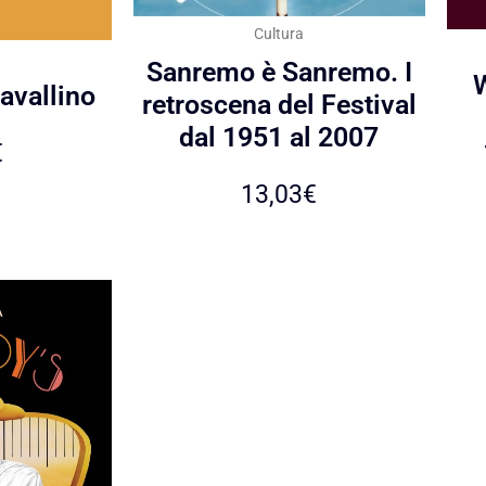
Cultura
Sanremo è Sanremo. I
W
cavallino
retroscena del Festival
dal 1951 al 2007
€
13,03
€