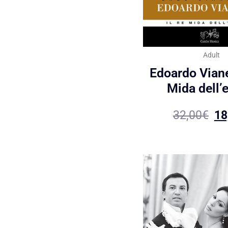
Adult
Edoardo Vianel
Mida dell’
32,00
€
18