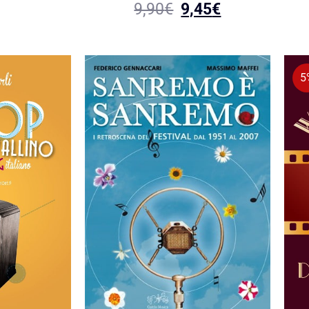
9,90
€
9,45
€
5