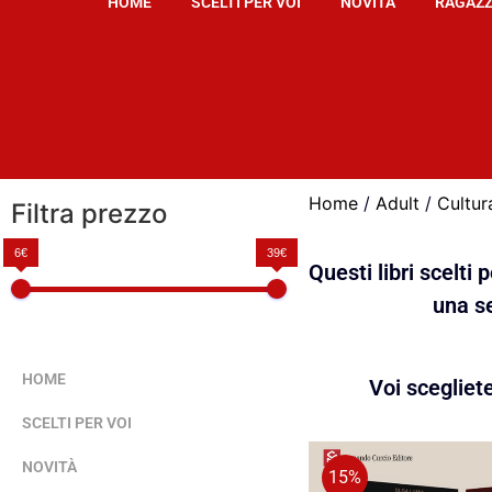
HOME
SCELTI PER VOI
NOVITÀ
RAGAZZ
Home
/
Adult
/
Cultur
Filtra prezzo
6€
39€
Questi libri scelti
una se
HOME
Voi scegliet
SCELTI PER VOI
NOVITÀ
15%