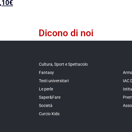
,10
€
Dicono di noi
Cultura, Sport e Spettacolo
Fantasy
Arma
Testi universitari
IAC 
Le perle
Isti
Saper&Fare
Prem
Società
Asso
Curcio Kids