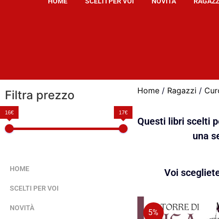
HOME
SCELTI PER VOI
NOVITÀ
RAGAZZ
Home
/
Ragazzi
/
Cur
Filtra prezzo
16€
17€
Questi libri scelti
una se
HOME
Voi scegliet
SCELTI PER VOI
NOVITÀ
5%