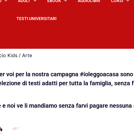
I
ADULT
EBOOK
AUDIOLIBRI
CORSI
TESTI UNIVERSITARI
cio Kids
/ Arte
 per voi per la nostra campagna #ioleggoacasa sono 
lezione di testi adatti per tutta la famiglia, senza 
e e noi ve li mandiamo senza farvi pagare nessuna 