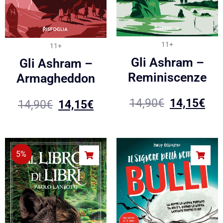
11+
11+
Gli Ashram –
Gli Ashram –
Reminiscenze
Armagheddon
14,90
€
14,15
€
14,90
€
14,15
€
5%