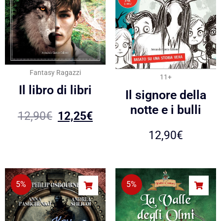
Fantasy Ragazzi
11+
Il libro di libri
Il signore della
notte e i bulli
12,90
€
12,25
€
12,90
€
5%
5%