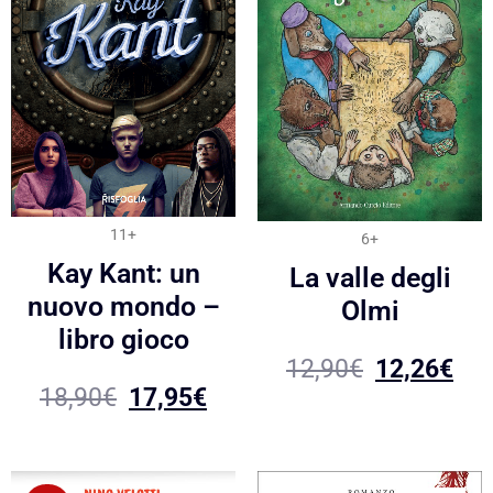
11+
6+
Kay Kant: un
La valle degli
nuovo mondo –
Olmi
libro gioco
12,90
€
12,26
€
18,90
€
17,95
€