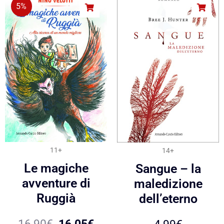
5%
11+
14+
Le magiche
Sangue – la
avventure di
maledizione
Ruggià
dell’eterno