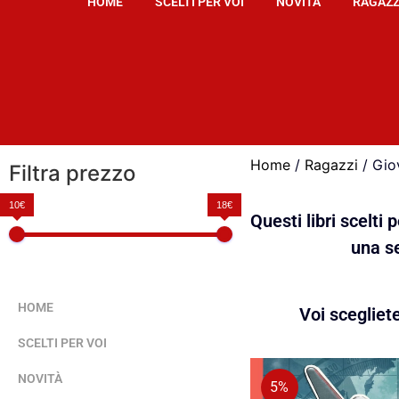
HOME
SCELTI PER VOI
NOVITÀ
RAGAZZ
Home
/
Ragazzi
/ Gio
Filtra prezzo
10€
18€
Questi libri scelti
una se
HOME
Voi scegliet
SCELTI PER VOI
NOVITÀ
5%