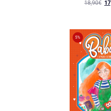
18,90
€
17
5%