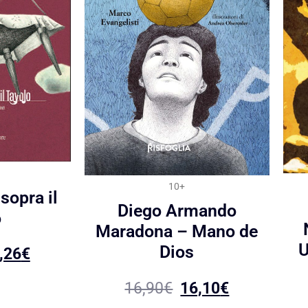
10+
sopra il
Diego Armando
o
Maradona – Mano de
U
Dios
,26
€
16,90
€
16,10
€