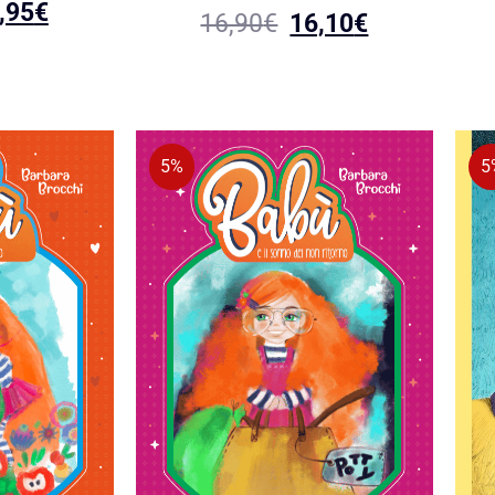
,95
€
16,90
€
16,10
€
5%
5