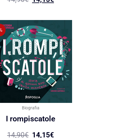
%
Biografia
I rompiscatole
14,90
€
14,15
€