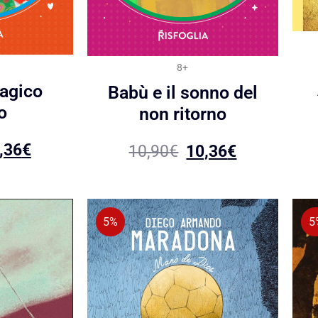
8+
magico
Babù e il sonno del
o
non ritorno
,36
€
10,90
€
10,36
€
5%
5