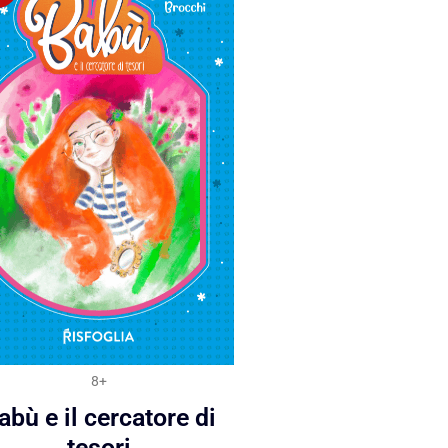
8+
abù e il cercatore di
tesori