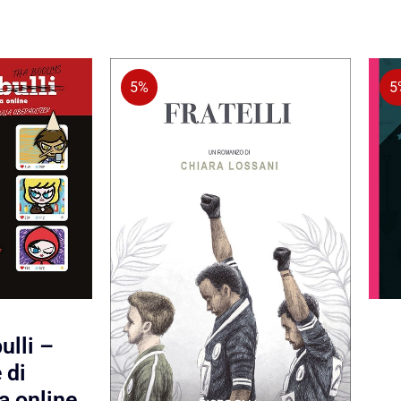
5%
5
ulli –
 di
a online