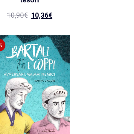
10,90
€
10,36
€
%