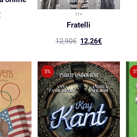
€
11+
Fratelli
12,90
€
12,26
€
5%
5