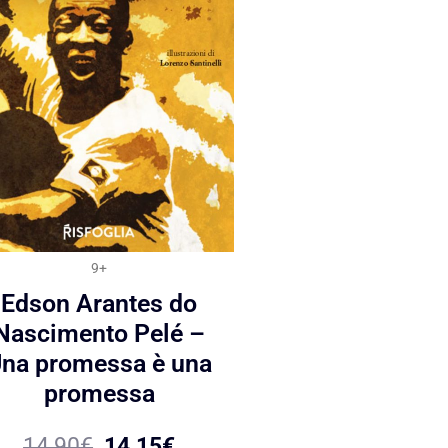
9+
Edson Arantes do
Nascimento Pelé –
na promessa è una
promessa
14,90
€
14,15
€