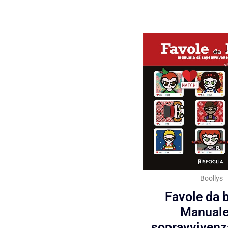
Boollys
Favole da b
Manuale
sopravvivenz