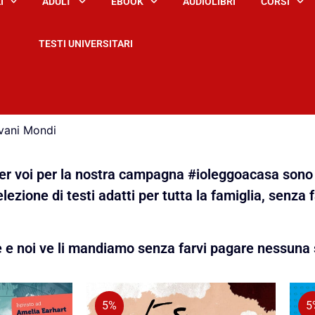
I
ADULT
EBOOK
AUDIOLIBRI
CORSI
TESTI UNIVERSITARI
vani Mondi
 per voi per la nostra campagna #ioleggoacasa sono 
lezione di testi adatti per tutta la famiglia, senza 
e e noi ve li mandiamo senza farvi pagare nessuna 
5%
5