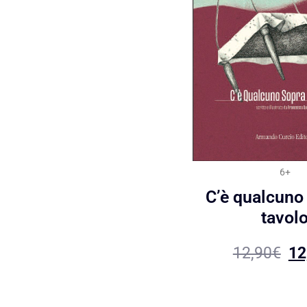
6+
C’è qualcuno 
tavol
12,90
€
12