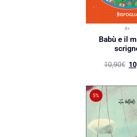
8+
Babù e il 
scrign
10,90
€
10
5%