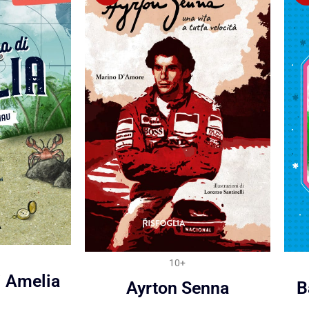
10+
di Amelia
Ayrton Senna
B