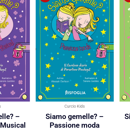
s
Curcio Kids
lle? –
Siamo gemelle? –
S
 Musical
Passione moda