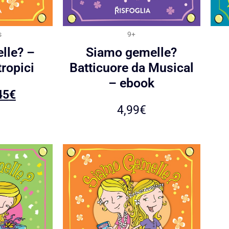
s
9+
lle? –
Siamo gemelle?
tropici
Batticuore da Musical
– ebook
45
€
4,99
€