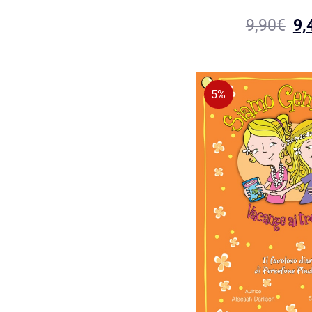
9,90
€
9,
5%