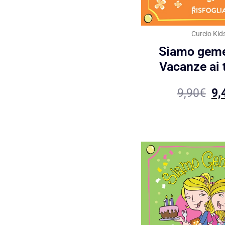
Curcio Kid
Siamo geme
Vacanze ai 
9,90
€
9,