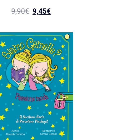
9,90
€
9,45
€