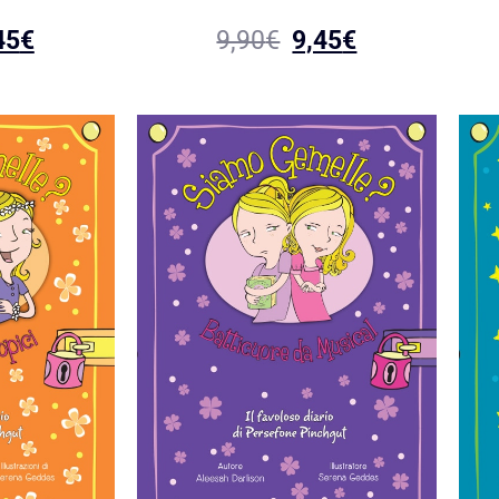
45
€
9,90
€
9,45
€