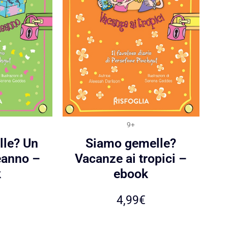
9+
le? Un
Siamo gemelle?
eanno –
Vacanze ai tropici –
k
ebook
4,99
€