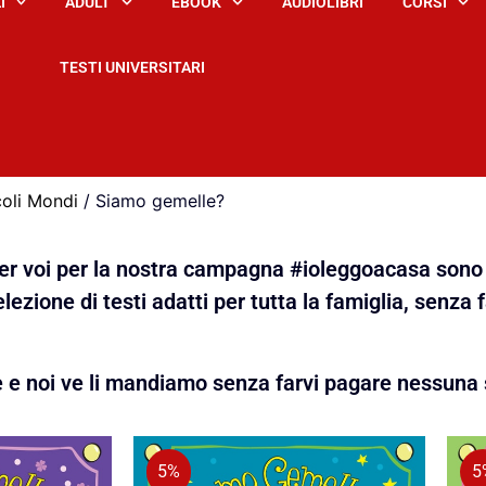
I
ADULT
EBOOK
AUDIOLIBRI
CORSI
TESTI UNIVERSITARI
coli Mondi
/ Siamo gemelle?
 per voi per la nostra campagna #ioleggoacasa sono 
lezione di testi adatti per tutta la famiglia, senza 
e e noi ve li mandiamo senza farvi pagare nessuna 
5%
5