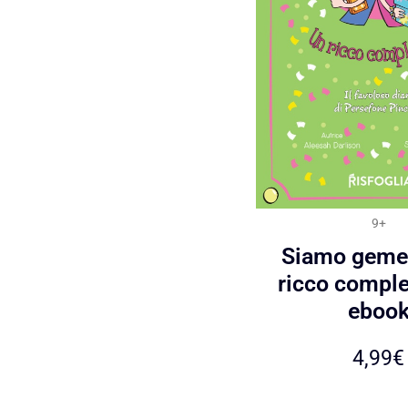
9+
Siamo gemel
ricco compl
eboo
4,99
€