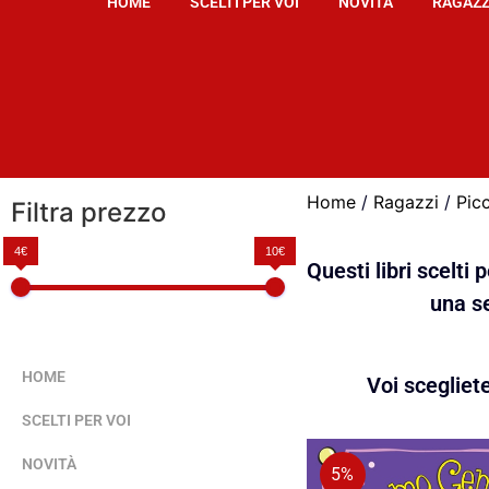
HOME
SCELTI PER VOI
NOVITÀ
RAGAZZ
Home
/
Ragazzi
/
Pic
Filtra prezzo
4€
10€
Questi libri scelti
una se
HOME
Voi scegliet
SCELTI PER VOI
NOVITÀ
5%