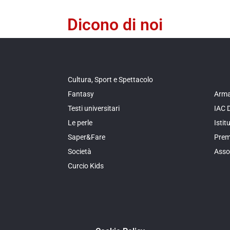
Dicono di noi
Cultura, Sport e Spettacolo
Fantasy
Arma
Testi universitari
IAC 
Le perle
Isti
Saper&Fare
Prem
Società
Asso
Curcio Kids