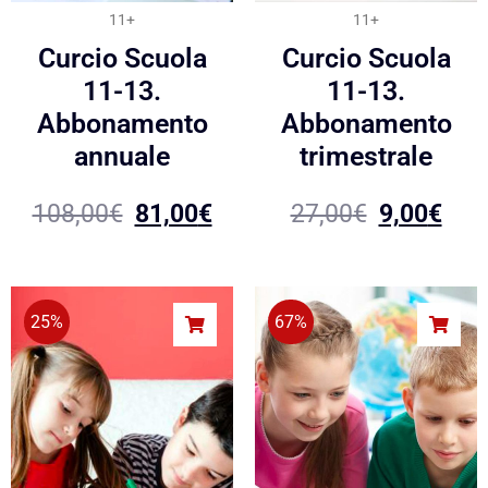
11+
11+
Curcio Scuola
Curcio Scuola
11-13.
11-13.
Abbonamento
Abbonamento
annuale
trimestrale
108,00
€
81,00
€
27,00
€
9,00
€
25%
67%