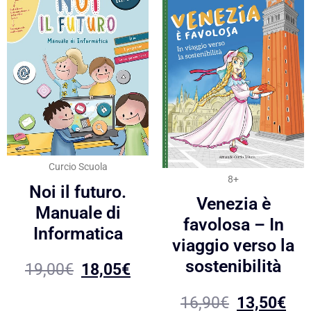
Curcio Scuola
8+
Noi il futuro.
Venezia è
Manuale di
favolosa – In
Informatica
viaggio verso la
sostenibilità
19,00
€
18,05
€
16,90
€
13,50
€