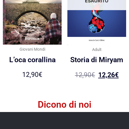
ESAURITO
Giovani Mondi
Adult
L’oca corallina
Storia di Miryam
12,90
€
12,90
€
12,26
€
Dicono di noi