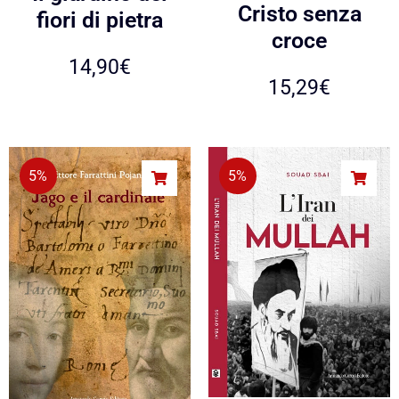
Cristo senza
fiori di pietra
croce
14,90
€
15,29
€
5%
5%