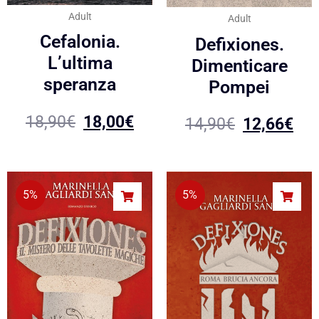
Adult
Adult
Cefalonia.
Defixiones.
L’ultima
Dimenticare
speranza
Pompei
18,90
€
18,00
€
14,90
€
12,66
€
5%
5%