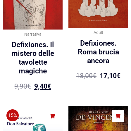
Adult
Narrativa
Defixiones.
Defixiones. Il
Roma brucia
mistero delle
ancora
tavolette
magiche
18,00
€
17,10
€
9,90
€
9,40
€
15%