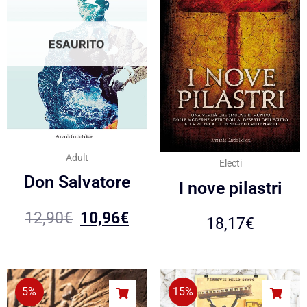
ESAURITO
Adult
Electi
Don Salvatore
I nove pilastri
12,90
€
10,96
€
18,17
€
5%
15%