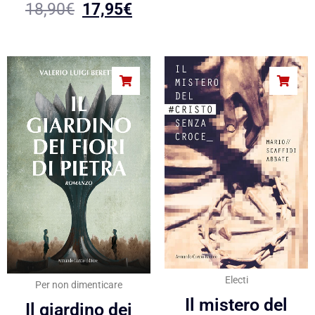
18,90
€
17,95
€
Electi
Per non dimenticare
Il mistero del
Il giardino dei