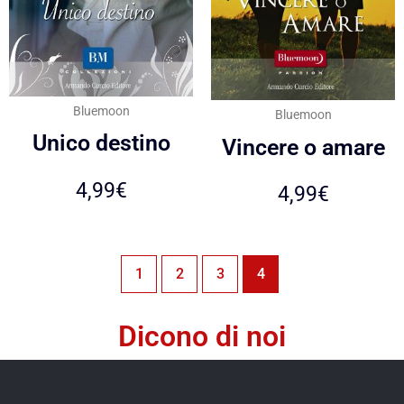
Bluemoon
Bluemoon
Unico destino
Vincere o amare
4,99
€
4,99
€
1
2
3
4
Dicono di noi