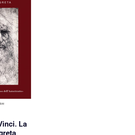
inci. La
greta