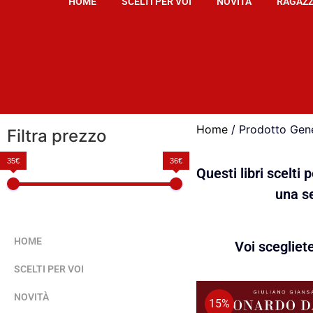
HOME
SCELTI PER VOI
NOVITÀ
RAGAZZ
Home
/ Prodotto Gener
Filtra prezzo
35€
36€
Questi libri scelti
una se
HOME
Voi scegliet
SCELTI PER VOI
NOVITÀ
15%