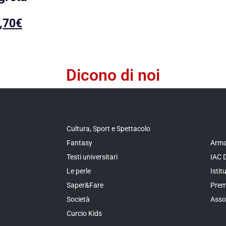
,70
€
Dicono di noi
Cultura, Sport e Spettacolo
Fantasy
Arma
Testi universitari
IAC 
Le perle
Isti
Saper&Fare
Prem
Società
Asso
Curcio Kids