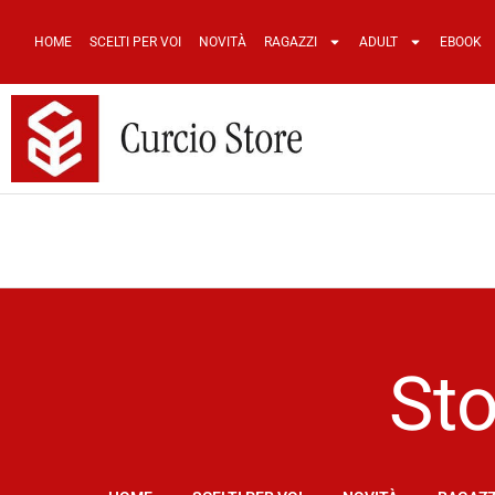
HOME
SCELTI PER VOI
NOVITÀ
RAGAZZI
ADULT
EBOOK
Sto