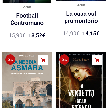
Adult
Adult
La casa sul
Football
promontorio
Contromano
14,90
€
14,15
€
15,90
€
13,52
€
5%
5%