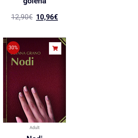
golena
12,90
€
10,96
€
30%
Adult