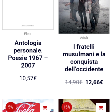
Electi
Adult
Antologia
I fratelli
personale.
musulmani e la
Poesie 1967 –
conquista
2007
dell’occidente
10,57
€
14,90
€
12,66
€
5%
15%