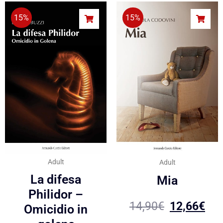
15%
15%
Adult
Adult
La difesa
Mia
Philidor –
14,90
€
12,66
€
Omicidio in