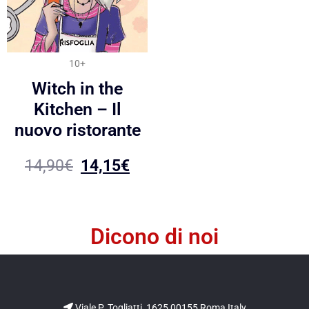
10+
Witch in the
Kitchen – Il
nuovo ristorante
14,90
€
14,15
€
Dicono di noi
Viale P. Togliatti, 1625 00155 Roma Italy