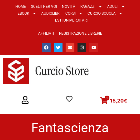
HOME
SCELTI PER VOI
NOVITÀ
RAGAZZI
ADULT
EBOOK
AUDIOLIBRI
CORSI
CURCIO SCUOLA
TESTI UNIVERSITARI
AFFILIATI
REGISTRAZIONE LIBRERIE
1
15,20
€
Fantascienza