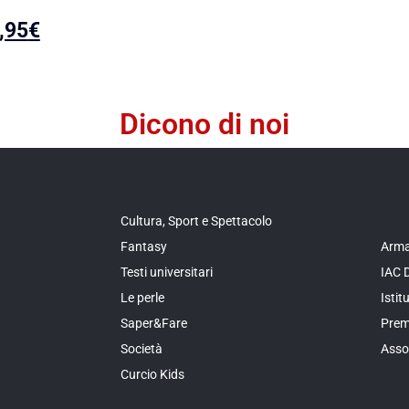
,95
€
Dicono di noi
Cultura, Sport e Spettacolo
Fantasy
Arma
Testi universitari
IAC 
Le perle
Isti
Saper&Fare
Prem
Società
Asso
Curcio Kids