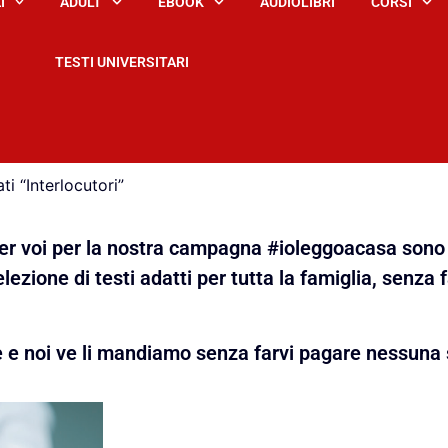
I
ADULT
EBOOK
AUDIOLIBRI
CORSI
TESTI UNIVERSITARI
ti “Interlocutori”
 per voi per la nostra campagna #ioleggoacasa sono 
lezione di testi adatti per tutta la famiglia, senza 
e e noi ve li mandiamo senza farvi pagare nessuna 