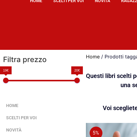
HOME
SCELTI PER VOI
NOVITÀ
RAGAZZ
Home
/ Prodotti tagga
Filtra prezzo
19€
20€
Questi libri scelti
una se
HOME
Voi scegliet
SCELTI PER VOI
NOVITÀ
5%