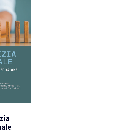
izia
ale