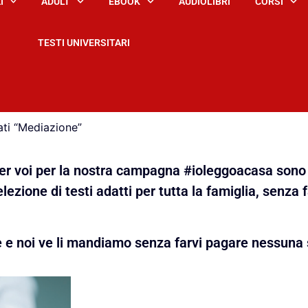
I
ADULT
EBOOK
AUDIOLIBRI
CORSI
TESTI UNIVERSITARI
ati “Mediazione”
 per voi per la nostra campagna #ioleggoacasa sono 
lezione di testi adatti per tutta la famiglia, senza 
e e noi ve li mandiamo senza farvi pagare nessuna 