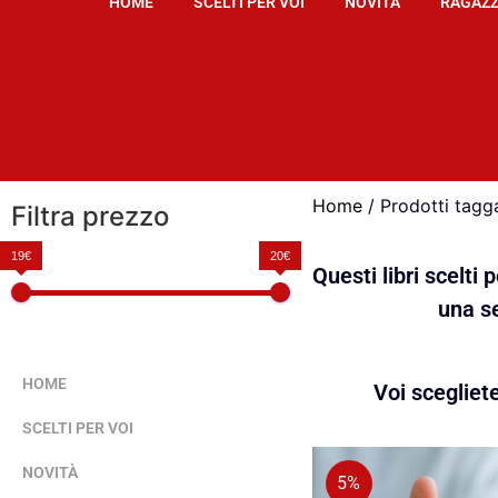
HOME
SCELTI PER VOI
NOVITÀ
RAGAZZ
Home
/ Prodotti tagg
Filtra prezzo
19€
20€
Questi libri scelti
una se
HOME
Voi scegliet
SCELTI PER VOI
NOVITÀ
5%