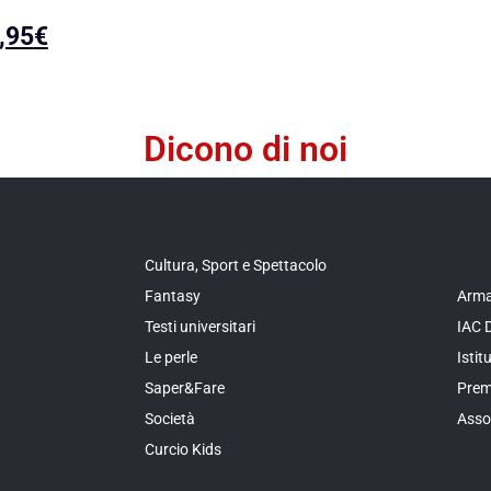
,95
€
Dicono di noi
Cultura, Sport e Spettacolo
Fantasy
Arma
Testi universitari
IAC 
Le perle
Isti
Saper&Fare
Prem
Società
Asso
Curcio Kids