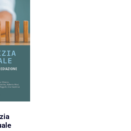
izia
ale