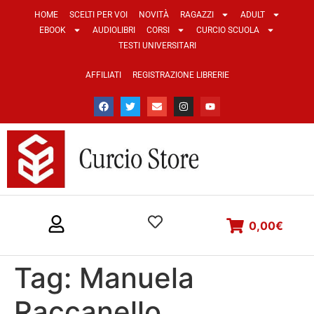
HOME
SCELTI PER VOI
NOVITÀ
RAGAZZI
ADULT
EBOOK
AUDIOLIBRI
CORSI
CURCIO SCUOLA
TESTI UNIVERSITARI
AFFILIATI
REGISTRAZIONE LIBRERIE
0,00
€
Tag:
Manuela
Raccanello