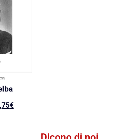
ess
elba
,75
€
Dicono di noi