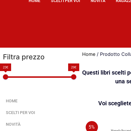
HOME
SCELTI PER VOI
NOVITÀ
RAGAZZ
Home
/ Prodotto Coll
Filtra prezzo
23€
29€
Questi libri scelti
una se
HOME
Voi scegliet
SCELTI PER VOI
NOVITÀ
5%