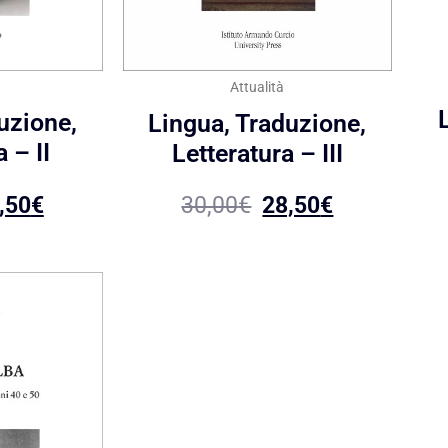
Attualità
uzione,
Lingua, Traduzione,
 – II
Letteratura – III
,50
€
30,00
€
28,50
€