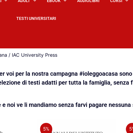
I
ADULT
EBOOK
AUDIOLIBRI
CORSI
TESTI UNIVERSITARI
ana / IAC University Press
 per voi per la nostra campagna #ioleggoacasa sono 
lezione di testi adatti per tutta la famiglia, senza 
e e noi ve li mandiamo senza farvi pagare nessuna 
5%
5