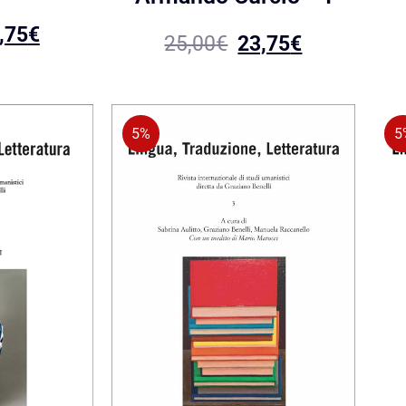
,75
€
25,00
€
23,75
€
5%
5