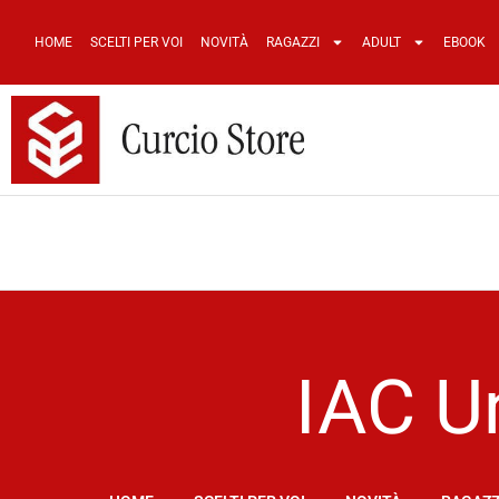
HOME
SCELTI PER VOI
NOVITÀ
RAGAZZI
ADULT
EBOOK
IAC Un