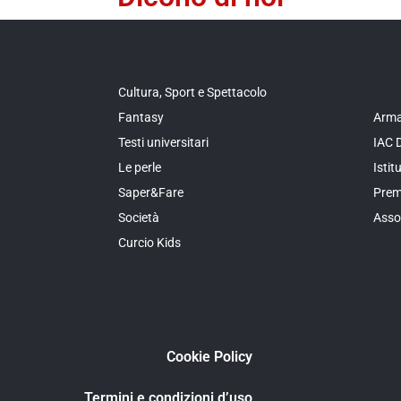
Cultura, Sport e Spettacolo
Fantasy
Arma
Testi universitari
IAC 
Le perle
Isti
Saper&Fare
Prem
Società
Asso
Curcio Kids
Cookie Policy
Termini e condizioni d’uso