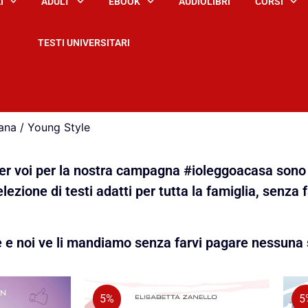
I
ADULT
EBOOK
AUDIOLIBRI
CORSI
TESTI UNIVERSITARI
ana / Young Style
 per voi per la nostra campagna #ioleggoacasa sono 
lezione di testi adatti per tutta la famiglia, senza 
e e noi ve li mandiamo senza farvi pagare nessuna 
5%
5