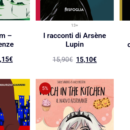
13+
am –
I racconti di Arsène
enze
Lupin
,15
€
15,90
€
15,10
€
5%