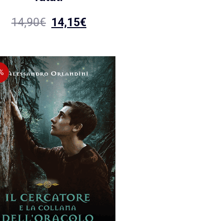
14,90
€
14,15
€
%