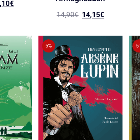
,10
€
14,90
€
14,15
€
5%
5