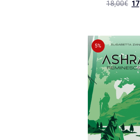
18,00
€
17
5%