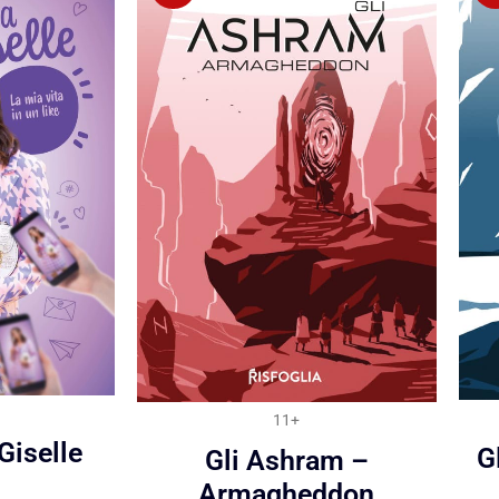
11+
Giselle
G
Gli Ashram –
Armagheddon