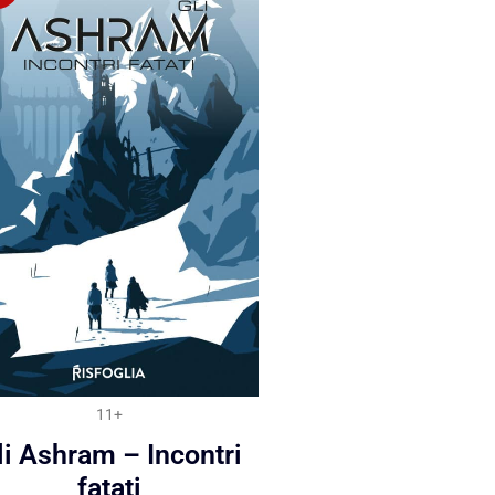
11+
li Ashram – Incontri
fatati