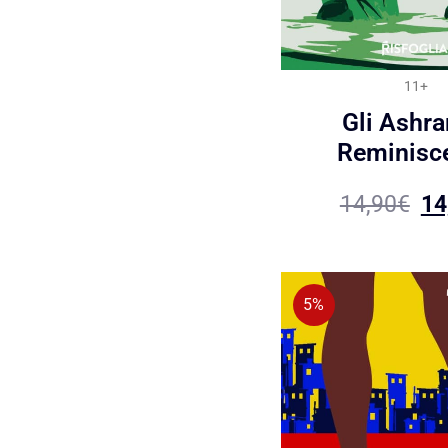
11+
Gli Ashr
Reminisc
14,90
€
14
5%