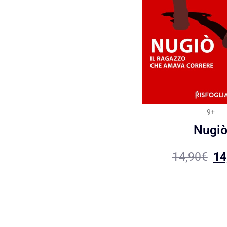
9+
Nugi
14,90
€
14