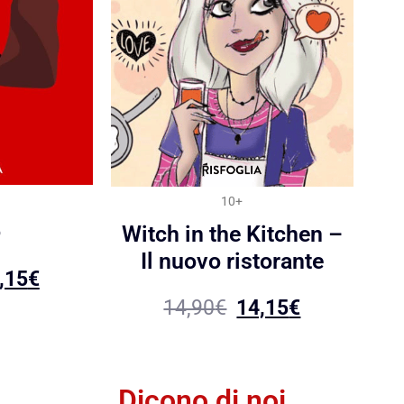
10+
ò
Witch in the Kitchen –
Il nuovo ristorante
,15
€
14,90
€
14,15
€
Dicono di noi