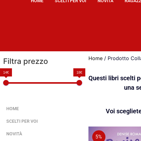
HOME
SCELTI PER VOI
NOVITÀ
RAGAZZ
Home
/ Prodotto Coll
Filtra prezzo
14€
18€
Questi libri scelti
una se
HOME
Voi scegliet
SCELTI PER VOI
NOVITÀ
5%