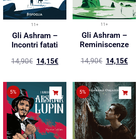
11+
11+
Gli Ashram –
Gli Ashram –
Reminiscenze
Incontri fatati
14,90
€
14,15
€
14,90
€
14,15
€
5%
5%