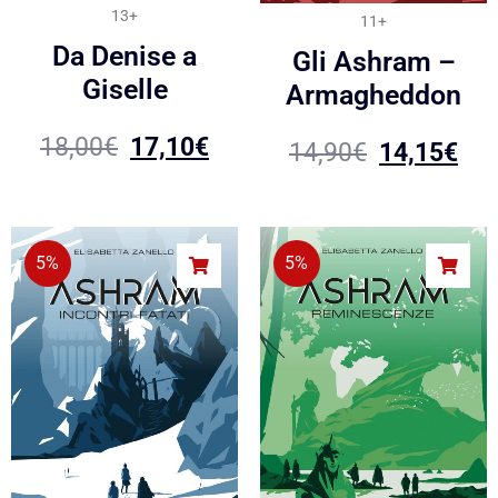
13+
11+
Da Denise a
Gli Ashram –
Giselle
Armagheddon
18,00
€
17,10
€
14,90
€
14,15
€
5%
5%