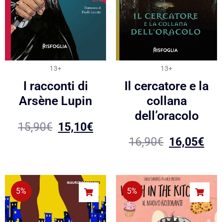
13+
13+
I racconti di
Il cercatore e la
Arsène Lupin
collana
dell’oracolo
15,90
€
15,10
€
16,90
€
16,05
€
5%
5%