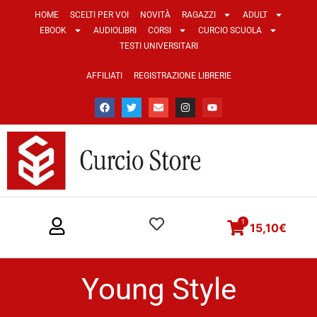
HOME
SCELTI PER VOI
NOVITÀ
RAGAZZI
ADULT
EBOOK
AUDIOLIBRI
CORSI
CURCIO SCUOLA
TESTI UNIVERSITARI
AFFILIATI
REGISTRAZIONE LIBRERIE
1
15,10
€
Young Style