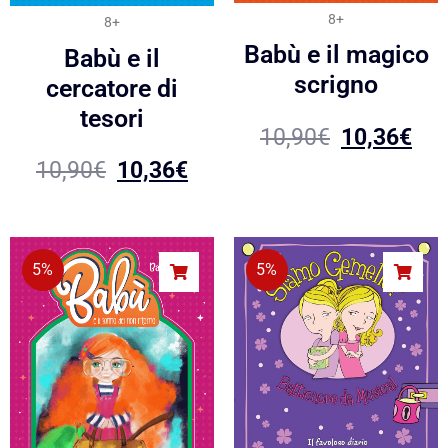
8+
8+
Babù e il magico
Babù e il
scrigno
cercatore di
tesori
10,90
€
10,36
€
10,90
€
10,36
€
5%
5%