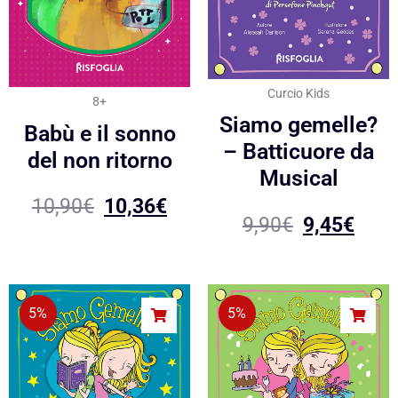
Curcio Kids
8+
Siamo gemelle?
Babù e il sonno
– Batticuore da
del non ritorno
Musical
10,90
€
10,36
€
9,90
€
9,45
€
5%
5%