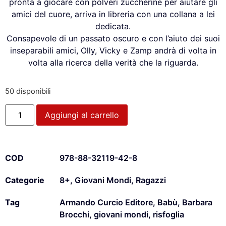
pronta a giocare con polveri zuccherine per aiutare gli
amici del cuore, arriva in libreria con una collana a lei
dedicata.
Consapevole di un passato oscuro e con l’aiuto dei suoi
inseparabili amici, Olly, Vicky e Zamp andrà di volta in
volta alla ricerca della verità che la riguarda.
50 disponibili
Aggiungi al carrello
COD
978-88-32119-42-8
Categorie
8+
,
Giovani Mondi
,
Ragazzi
Tag
Armando Curcio Editore
,
Babù
,
Barbara
Brocchi
,
giovani mondi
,
risfoglia