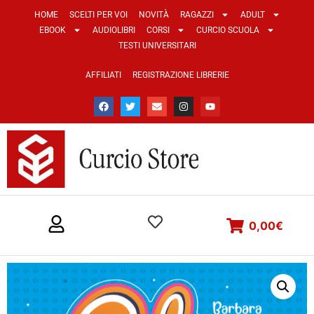
HOME
SCELTI PER VOI
NOVITÀ
RAGAZZI
ADULT
EBOOK
AUDIOLIBRI
CORSI
CURCIO SCUOLA
TESTI UNIVERSITARI
AFFILIATI
REGISTRAZIONE LIBRERIE
0,00
€