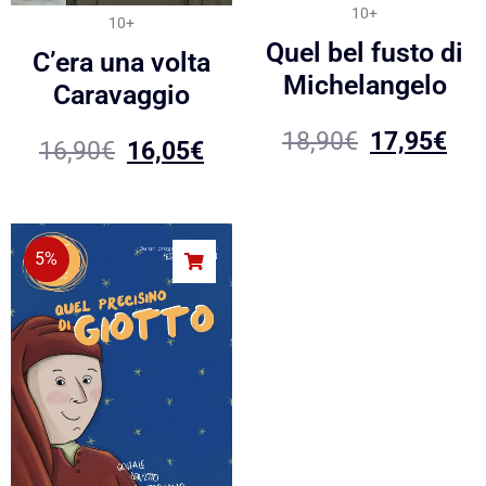
10+
10+
Quel bel fusto di
C’era una volta
Michelangelo
Caravaggio
18,90
€
17,95
€
16,90
€
16,05
€
5%