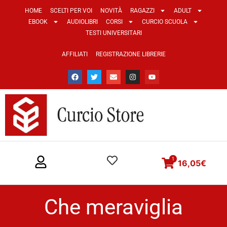
HOME
SCELTI PER VOI
NOVITÀ
RAGAZZI
ADULT
EBOOK
AUDIOLIBRI
CORSI
CURCIO SCUOLA
TESTI UNIVERSITARI
AFFILIATI
REGISTRAZIONE LIBRERIE
1
16,05
€
Che meraviglia