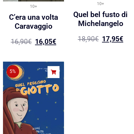
10+
10+
Quel bel fusto di
C’era una volta
Michelangelo
Caravaggio
18,90
€
17,95
€
16,90
€
16,05
€
5%