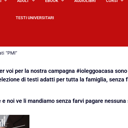
I
ADULT
EBOOK
AUDIOLIBRI
CORSI
TESTI UNIVERSITARI
ti “PMI”
 per voi per la nostra campagna #ioleggoacasa sono 
lezione di testi adatti per tutta la famiglia, senza 
e e noi ve li mandiamo senza farvi pagare nessuna 