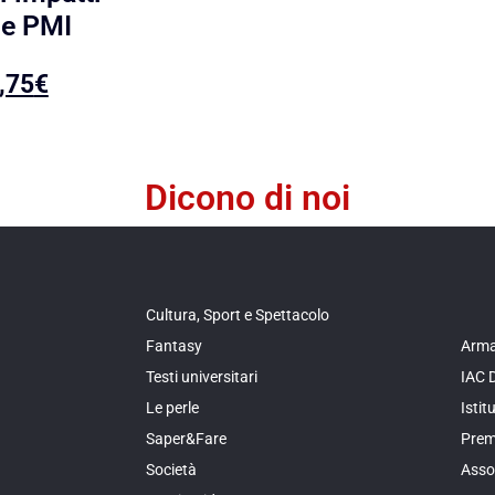
 e PMI
,75
€
Dicono di noi
Cultura, Sport e Spettacolo
Fantasy
Arma
Testi universitari
IAC 
Le perle
Isti
Saper&Fare
Prem
Società
Asso