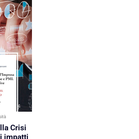
sità
la Crisi
i impatti