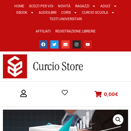
HOME
SCELTI PER VOI
NOVITÀ
RAGAZZI
ADULT
EBOOK
AUDIOLIBRI
CORSI
CURCIO SCUOLA
TESTI UNIVERSITARI
AFFILIATI
REGISTRAZIONE LIBRERIE
0,00
€